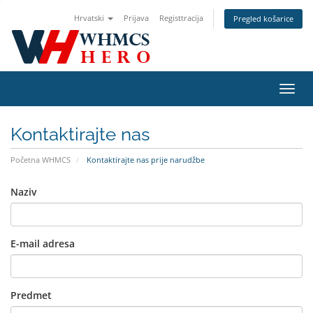
Hrvatski
Prijava
Registtracija
Pregled košarice
Preba
navig
Kontaktirajte nas
Početna WHMCS
Kontaktirajte nas prije narudžbe
Naziv
E-mail adresa
Predmet