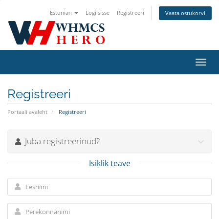
Estonian
Logi sisse
Registreeri
Vaata ostukorvi
Lülit
navig
Registreeri
Portaali avaleht
Registreeri
Juba registreerinud?
Isiklik teave