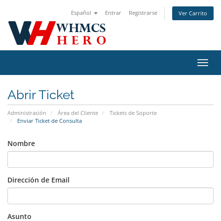
Español
Entrar
Registrarse
Ver Carrito
Alter
Nave
Abrir Ticket
Administración
Área del Cliente
Tickets de Soporte
Enviar Ticket de Consulta
Nombre
Dirección de Email
Asunto