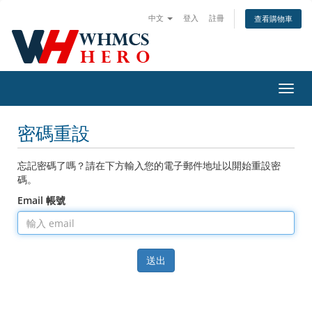
中文
登入
註冊
查看購物車
切
換
導
密碼重設
覽
忘記密碼了嗎？請在下方輸入您的電子郵件地址以開始重設密
碼。
Email 帳號
送出