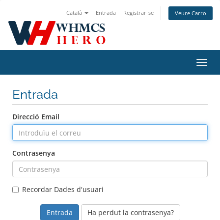
Català
Entrada
Registrar-se
Veure Carro
Canv
la
nave
Entrada
Direcció Email
Contrasenya
Recordar Dades d'usuari
Ha perdut la contrasenya?